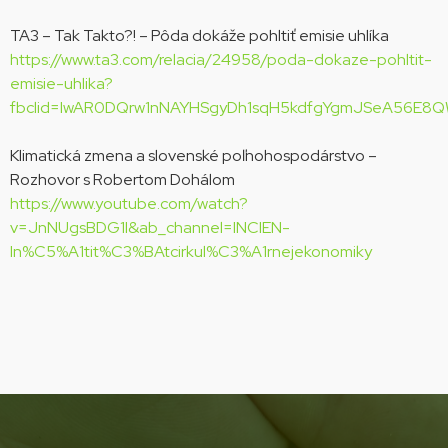
TA3 – Tak Takto?! – Pôda dokáže pohltiť emisie uhlíka
https://www.ta3.com/relacia/24958/poda-dokaze-pohltit-
emisie-uhlika?
fbclid=IwAR0DQrw1nNAYHSgyDh1sqH5kdfgYgmJSeA56E8QW
Klimatická zmena a slovenské poľnohospodárstvo –
Rozhovor s Robertom Dohálom
https://www.youtube.com/watch?
v=JnNUgsBDG1I&ab_channel=INCIEN-
In%C5%A1tit%C3%BAtcirkul%C3%A1rnejekonomiky