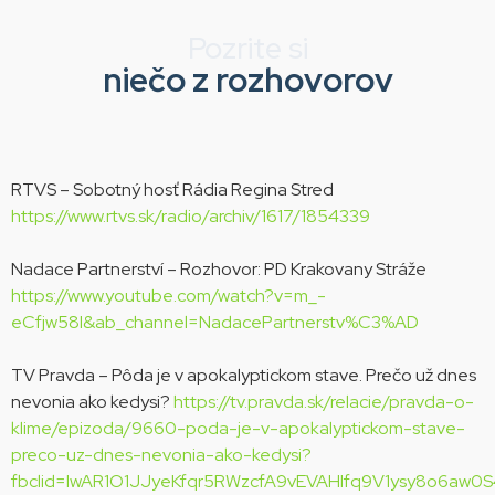
Pozrite si
niečo z rozhovorov
RTVS – Sobotný hosť Rádia Regina Stred
https://www.rtvs.sk/radio/archiv/1617/1854339
Nadace Partnerství – Rozhovor: PD Krakovany Stráže
https://www.youtube.com/watch?v=m_-
eCfjw58I&ab_channel=NadacePartnerstv%C3%AD
TV Pravda – Pôda je v apokalyptickom stave. Prečo už dnes
nevonia ako kedysi?
https://tv.pravda.sk/relacie/pravda-o-
klime/epizoda/9660-poda-je-v-apokalyptickom-stave-
preco-uz-dnes-nevonia-ako-kedysi?
fbclid=IwAR1O1JJyeKfqr5RWzcfA9vEVAHIfq9V1ysy8o6aw