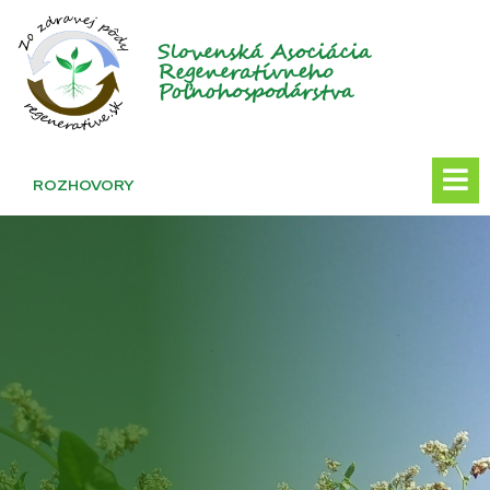
Slovenská Asociácia
Regeneratívneho
Poľnohospodárstva
ROZHOVORY